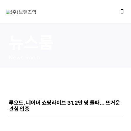
콘
텐
Tog
츠
Navi
로
회
건
뉴스룸
사
너
뛰
News Room
제
기
뉴
고
루오드, 네이버 쇼핑라이브 31.2만 명 돌파… 뜨거운
관심 입증