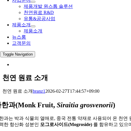
사업분야
제품개발 원스톱 솔루션
천연원료 R&D
유통&공공사업
제품소개
제품소개
뉴스룸
고객문의
Toggle Navigation
천연 원료 소개
천연 원료 소개
branz1
2026-02-27T17:44:57+09:00
나한과
(Monk Fruit,
Siraitia grosvenorii
)
한과는 박과 식물의 열매로, 중국 전통 약재로 사용되어 온 천연
력한 항산화 성분인
모그로사이드(Mogroside)
를 함유하고 있으며