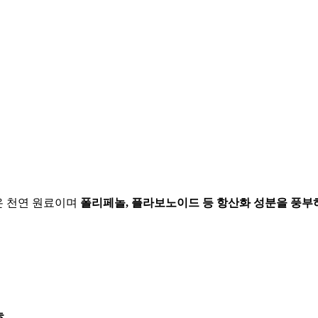
온 천연 원료이며
폴리페놀, 플라보노이드 등 항산화 성분을 풍부
능