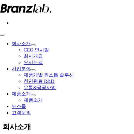
콘
텐
츠
로
건
너
Toggle
Navigation
뛰
회사소개
기
CEO 인사말
회사개요
오시는길
사업분야
제품개발 원스톱 솔루션
천연원료 R&D
유통&공공사업
제품소개
제품소개
뉴스룸
고객문의
회사소개