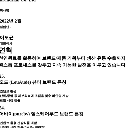
회사명
2022년 2월
설립년도
이도균
대표이사
연혁
천연원료를 활용하여 브랜드/제품 기획부터 생산 유통 수출까지
원스톱 프로세스를 갖추고 지속 가능한 발전을 이루고 있습니다.
25.
오드 (LouAude) 뷰티 브랜드 론칭
천연원료 활용
항산화,항염 등 피부회복에 초점을 맞추 라인업 개발
글로벌 시장 진출
24.
어바이(pureby) 헬스케어푸드 브랜드 론칭
천연원료 활용 건강식품 개발
이너뷰티 시장 진출(마시는 콜라겐)