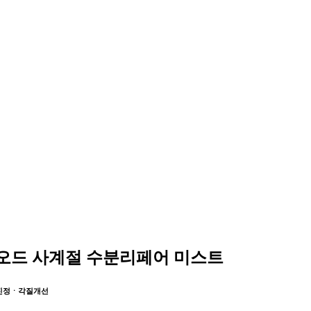
오드 사계절 수분리페어 미스트
진정ㆍ각질개선