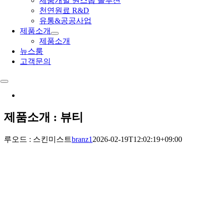
제품개발 원스톱 솔루션
천연원료 R&D
유통&공공사업
제품소개
제품소개
뉴스룸
고객문의
Toggle
Navigation
제품소개 : 뷰티
루오드 : 스킨미스트
branz1
2026-02-19T12:02:19+09:00