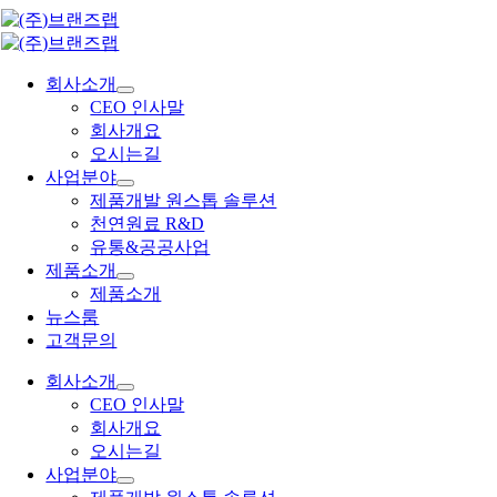
콘
텐
츠
회사소개
로
CEO 인사말
건
회사개요
너
오시는길
뛰
사업분야
기
제품개발 원스톱 솔루션
천연원료 R&D
유통&공공사업
제품소개
제품소개
뉴스룸
고객문의
회사소개
CEO 인사말
회사개요
오시는길
사업분야